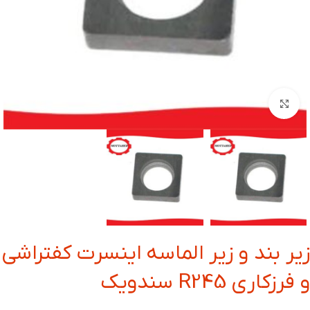
بزرگنمایی تصویر
زیر بند و زیر الماسه اینسرت کفتراشی
و فرزکاری R245 سندویک