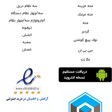
مته خزینه
سه نظام دریل
سه/چهار نظام دستگاه
مته مرغک
آچارولوازم سه/چهار نظام
مته
تیغچه
گردبر
کشش
نوک پیچ گوشتی
سمبه
شمش
سی بی ان
پخ زن