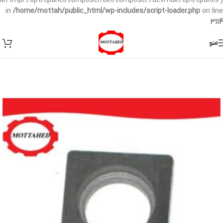
/var/tmp/:/opt/cpanel/composer/bin/composer:/dev/null:/opt/cpanel/)
in
/home/mottah/public_html/wp-includes/script-loader.php
on line
3114
منو