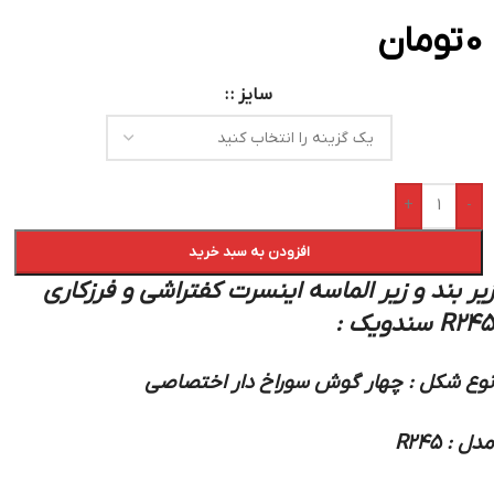
0
تومان
سایز :
+
-
افزودن به سبد خرید
زیر بند و زیر الماسه اینسرت کفتراشی و فرزکاری
R245 سندویک
:
نوع شکل : چهار گوش سوراخ دار اختصاصی
مدل : R245