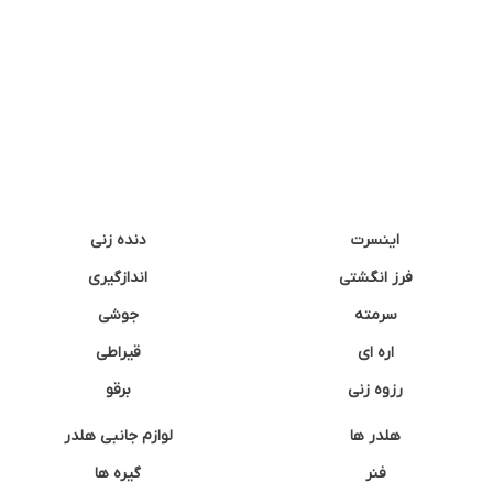
اینسرت
دنده زنی
فرز انگشتی
اندازگیری
سرمته
جوشی
اره ای
قیراطی
رزوه زنی
برقو
هلدر ها
لوازم جانبی هلدر
فنر
گیره ها