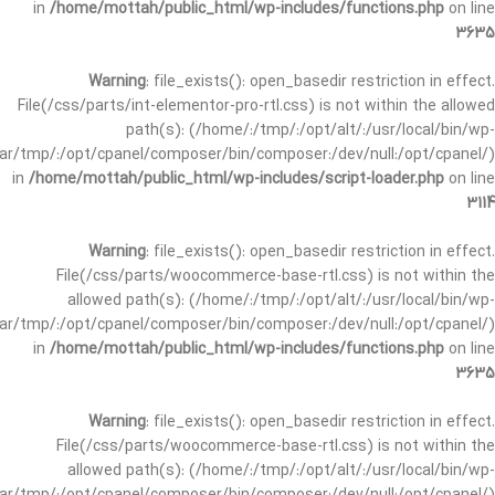
in
/home/mottah/public_html/wp-includes/functions.php
on line
3635
Warning
: file_exists(): open_basedir restriction in effect.
File(/css/parts/int-elementor-pro-rtl.css) is not within the allowed
path(s): (/home/:/tmp/:/opt/alt/:/usr/local/bin/wp-
/var/tmp/:/opt/cpanel/composer/bin/composer:/dev/null:/opt/cpanel/)
in
/home/mottah/public_html/wp-includes/script-loader.php
on line
3114
Warning
: file_exists(): open_basedir restriction in effect.
File(/css/parts/woocommerce-base-rtl.css) is not within the
allowed path(s): (/home/:/tmp/:/opt/alt/:/usr/local/bin/wp-
/var/tmp/:/opt/cpanel/composer/bin/composer:/dev/null:/opt/cpanel/)
in
/home/mottah/public_html/wp-includes/functions.php
on line
3635
Warning
: file_exists(): open_basedir restriction in effect.
File(/css/parts/woocommerce-base-rtl.css) is not within the
allowed path(s): (/home/:/tmp/:/opt/alt/:/usr/local/bin/wp-