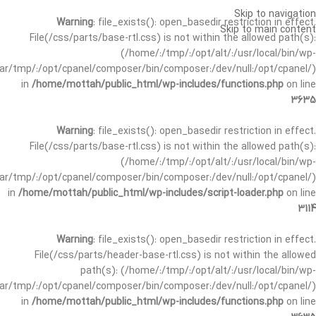
Skip to navigation
Warning
: file_exists(): open_basedir restriction in effect.
Skip to main content
File(/css/parts/base-rtl.css) is not within the allowed path(s):
(/home/:/tmp/:/opt/alt/:/usr/local/bin/wp-
/var/tmp/:/opt/cpanel/composer/bin/composer:/dev/null:/opt/cpanel/)
in
/home/mottah/public_html/wp-includes/functions.php
on line
3635
Warning
: file_exists(): open_basedir restriction in effect.
File(/css/parts/base-rtl.css) is not within the allowed path(s):
(/home/:/tmp/:/opt/alt/:/usr/local/bin/wp-
/var/tmp/:/opt/cpanel/composer/bin/composer:/dev/null:/opt/cpanel/)
in
/home/mottah/public_html/wp-includes/script-loader.php
on line
3114
Warning
: file_exists(): open_basedir restriction in effect.
File(/css/parts/header-base-rtl.css) is not within the allowed
path(s): (/home/:/tmp/:/opt/alt/:/usr/local/bin/wp-
/var/tmp/:/opt/cpanel/composer/bin/composer:/dev/null:/opt/cpanel/)
in
/home/mottah/public_html/wp-includes/functions.php
on line