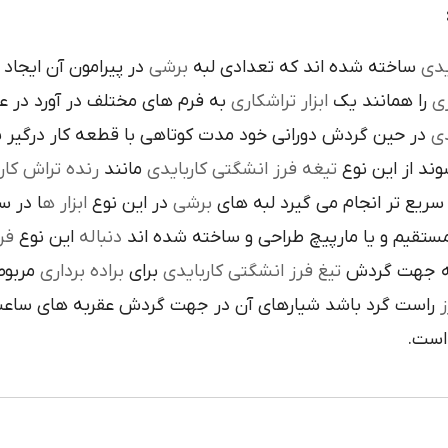
است تنوع در اين نوع
برشي
ساخته شده اند که تعدادي لبه
کار
م هاي مختلف در آورد در عمليات
تراشکاري
ابزار
را همانند يک
فر
ن گردش دوراني خود مدت کوتاهي با قطعه کار درگير بوده و
تي
نده تراش کاري
مانند
تيغه فرز انشگتي کاربايدي
و به صورت آزا
 جلوي
ابزار ه
در اين نوع
برشي
با آن ها سريع تر انجام مي گير
دي
اين نوع
دنباله
به صورت مستقيم و يا مارپيچ طراحي و ساخ
به يک
براده برداري
براي
تيغ فرز انشگتي کاربايدي
و يا استوانه 
ردش عقربه هاي ساعت پيچيده شده و اگر چپ گرد باشد جهت
ت
هاي 