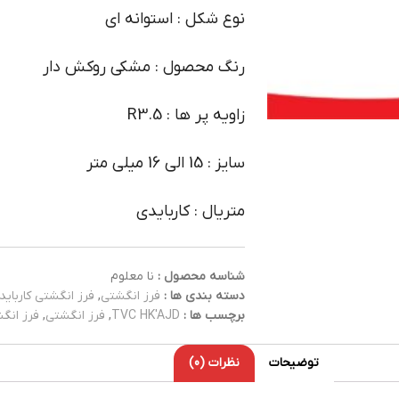
نوع شکل : استوانه ای
رنگ محصول : مشکی روکش دار
زاویه پر ها : R3.5
سایز : 15 الی 16 میلی متر
متریال : کاربایدی
نا معلوم
شناسه محصول :
فرز انگشتی کارباید
,
فرز انگشتی
دسته بندی ها :
کاربایدی
,
فرز انگشتی
,
TVC HK'AJD
برچسب ها :
نظرات (0)
توضیحات