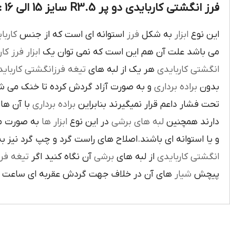
فرز انگشتی کاربایدی دو پر R3.5 سایز 15 الی 16 :
بايدي
استوانه اي است که از جنس
فرز
به شکل
ابزار
اين نوع
ز کاري
ابزار
مي باشد علت آن هم اين است که نمي توان يک
غه فرزانگشتي کاربايدي
هر يک از لبه هاي
انگشتي کاربايدي
د گردش کرده تا خنک مي شوند از اين نوع
براده برداري
بدون
د لبه هاي
براده برداري
تحت فشار داعم قرار نميگيرند بنابراين
ته شده اند
ابزار ها
در اين نوع
لبه هاي برشي
دارند همچنين
اي باشند.اصلاح هاي راست گرد و چپ گرد نيز به جهت گردش
يغه فرز
آن نگاه کنيد اگر
برشي
از لبه هاي
انگشتي کاربايدي
آن در خلاف جهت گردش عقربه اي ساعت است.
شيار
پيچش