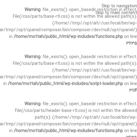
Skip to navigation
Warning
: file_exists(): open_basedir restriction in effect.
Skip to main content
File(/css/parts/base-rtl.css) is not within the allowed path(s):
(/home/:/tmp/:/opt/alt/:/usr/local/bin/wp-
/var/tmp/:/opt/cpanel/composer/bin/composer:/dev/null:/opt/cpanel/)
in
/home/mottah/public_html/wp-includes/functions.php
on line
3635
Warning
: file_exists(): open_basedir restriction in effect.
File(/css/parts/base-rtl.css) is not within the allowed path(s):
(/home/:/tmp/:/opt/alt/:/usr/local/bin/wp-
/var/tmp/:/opt/cpanel/composer/bin/composer:/dev/null:/opt/cpanel/)
in
/home/mottah/public_html/wp-includes/script-loader.php
on line
3114
Warning
: file_exists(): open_basedir restriction in effect.
File(/css/parts/header-base-rtl.css) is not within the allowed
path(s): (/home/:/tmp/:/opt/alt/:/usr/local/bin/wp-
/var/tmp/:/opt/cpanel/composer/bin/composer:/dev/null:/opt/cpanel/)
in
/home/mottah/public_html/wp-includes/functions.php
on line