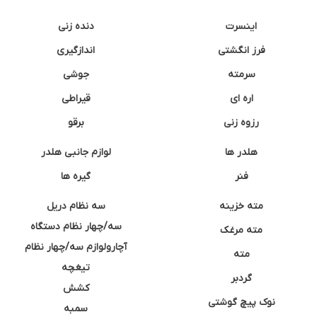
اینسرت
دنده زنی
فرز انگشتی
اندازگیری
سرمته
جوشی
اره ای
قیراطی
رزوه زنی
برقو
هلدر ها
لوازم جانبی هلدر
فنر
گیره ها
مته خزینه
سه نظام دریل
سه/چهار نظام دستگاه
مته مرغک
آچارولوازم سه/چهار نظام
مته
تیغچه
گردبر
کشش
نوک پیچ گوشتی
سمبه