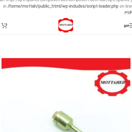
/var/tmp/:/opt/cpanel/composer/bin/composer:/dev/null:/opt/cpanel/)
in
/home/mottah/public_html/wp-includes/script-loader.php
on line
3114
منو